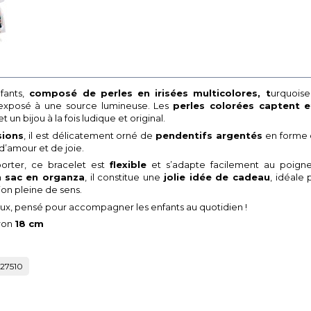
fants,
composé de
perles en irisées multicolores
,
t
urquoise
st exposé à une source lumineuse. Les
perles colorées captent et
 un bijou à la fois ludique et original.
sions
, il est délicatement orné de
pendentifs argentés
en forme
 d’amour et de joie.
orter, ce bracelet est
flexible
et s’adapte facilement au poigne
n
sac en organza
, il constitue une
jolie idée de cadeau
, idéale 
ion pleine de sens.
eux, pensé pour accompagner les enfants au quotidien !
iron
18 cm
27510