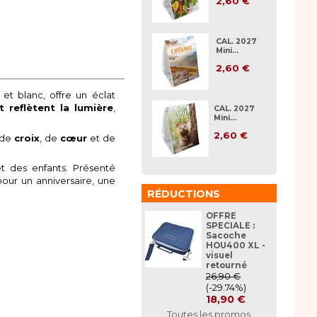
2,60 €
CAL. 2027
Mini...
2,60 €
 et blanc, offre un éclat
 reflètent la lumière
,
CAL. 2027
Mini...
2,60 €
 de
croix
, de
cœur
et de
t des enfants. Présenté
pour un anniversaire, une
RÉDUCTIONS
OFFRE
SPECIALE :
Sacoche
HOU400 XL -
visuel
retourné
26,90 €
(-29.74%)
18,90 €
Toutes les promos