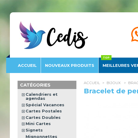
Éditions
Cedis
ACCUEIL
NOUVEAU
X PRODUITS
MEILLEURES VE
ACCUEIL
>
BIJOUX
>
BRAC
CATÉGORIES
Bracelet de per
Calendriers et
agendas
Spécial Vacances
Cartes Postales
Cartes Doubles
Mini Cartes
Signets
Mignonnettes