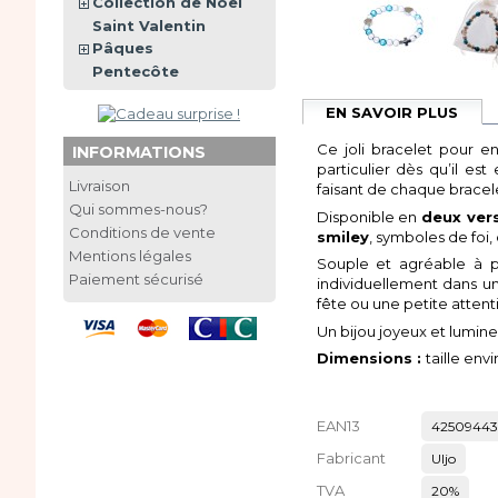
Collection de Noël
Saint Valentin
Pâques
Pentecôte
EN SAVOIR PLUS
Ce joli bracelet pour en
INFORMATIONS
particulier dès qu’il e
Livraison
faisant de chaque bracelet
Qui sommes-nous?
Disponible en
deux ver
Conditions de vente
smiley
, symboles de foi,
Mentions légales
Souple et agréable à p
Paiement sécurisé
individuellement dans u
fête ou une petite attent
Un bijou joyeux et lumin
Dimensions :
taille env
EAN13
42509443
Fabricant
Uljo
TVA
20%