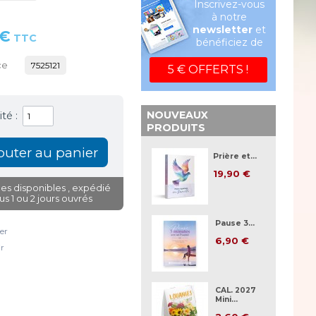
Inscrivez-vous
à notre
newsletter
et
 €
TTC
bénéficiez de
ce
7525121
5 € OFFERTS !
NOUVEAUX
té :
PRODUITS
Prière et...
19,90 €
es disponibles
, expédié
us 1 ou 2 jours ouvrés
Pause 3...
er
6,90 €
r
CAL. 2027
Mini...