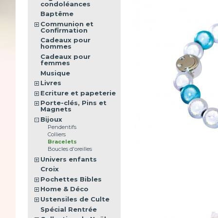
condoléances
Baptême
Communion et
Confirmation
Cadeaux pour
hommes
Cadeaux pour
femmes
Musique
Livres
Ecriture et papeterie
Porte-clés, Pins et
Magnets
Bijoux
Pendentifs
Colliers
Bracelets
Boucles d'oreilles
Univers enfants
Croix
Pochettes Bibles
Home & Déco
Ustensiles de Culte
Spécial Rentrée