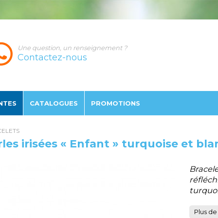
Une question, un renseignement ?
Contactez-nous
NTES
CATALOGUES
PROMO
TION
S
ELETS
les irisées « Enfant » turquoise et bla
Bracele
réfléch
turquoi
Plus de