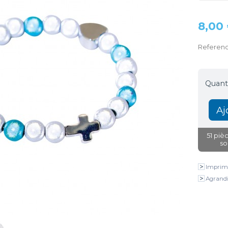
8,00
Referen
Quanti
51
pièc
so
Imprim
Agrandi