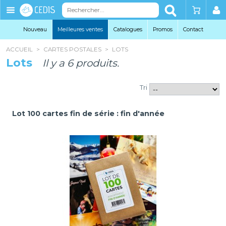
Éditions
Cedis
Nouveau
Meilleures ventes
Catalogues
Promo
s
Contact
ACCUEIL
>
CARTES POSTALES
>
LOTS
Lots
Il y a 6 produits.
Tri
Lot 100 cartes fin de série : fin d'année