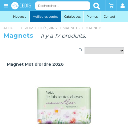
Éditions
Cedis
Nouveau
Meilleures ventes
Catalogues
Promo
s
Contact
ACCUEIL
>
PORTE-CLÉS, PINS ET MAGNETS
>
MAGNETS
Magnets
Il y a 17 produits.
Tri
Magnet Mot d'ordre 2026