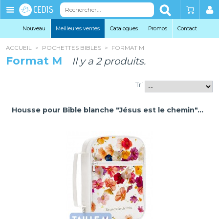
Éditions
Cedis
Nouveau
Meilleures ventes
Catalogues
Promo
s
Contact
ACCUEIL
>
POCHETTES BIBLES
>
FORMAT M
Format M
Il y a 2 produits.
Tri
Housse pour Bible blanche "Jésus est le chemin"...