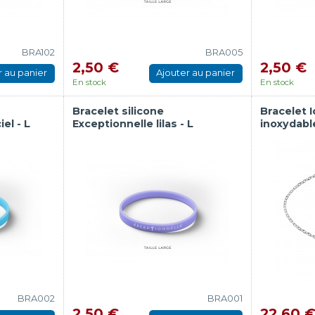
BRA102
BRA005
2,50 €
2,50 €
r au panier
Ajouter au panier
En stock
En stock
Bracelet silicone
Bracelet I
el - L
Exceptionnelle lilas - L
inoxydabl
BRA002
BRA001
2,50 €
22,60 