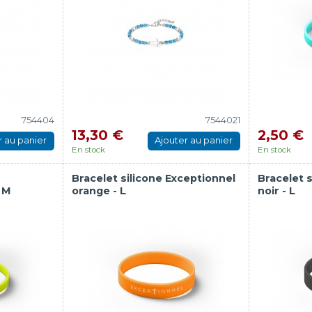
754404
7544021
13,30 €
2,50 €
r au panier
Ajouter au panier
En stock
En stock
Bracelet silicone Exceptionnel
Bracelet s
 M
orange - L
noir - L