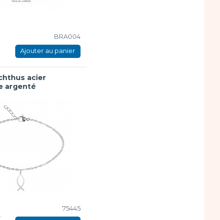
BRA004
Ajouter au panier
chthus acier
e argenté
75445
€