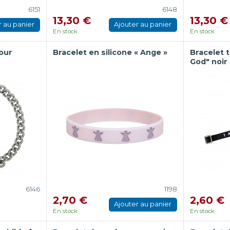
6151
6148
13,30 €
13,30 €
r au panier
Ajouter au panier
En stock
En stock
our
Bracelet en silicone « Ange »
Bracelet t
God" noir
6146
1198
2,70 €
2,60 €
Ajouter au panier
En stock
En stock