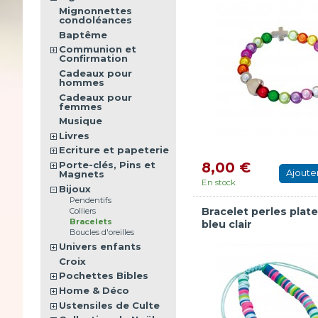
Mignonnettes
condoléances
Baptême
Communion et
Confirmation
Cadeaux pour
hommes
Cadeaux pour
femmes
Musique
Livres
Ecriture et papeterie
Porte-clés, Pins et
8,00 €
Ajoute
Magnets
En stock
Bijoux
Pendentifs
Bracelet perles plate
Colliers
Bracelets
bleu clair
Boucles d'oreilles
Univers enfants
Croix
Pochettes Bibles
Home & Déco
Ustensiles de Culte