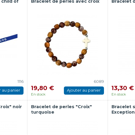
 child of
Bracelet de perles avec croix
Bracelet d
1116
6089
19,80 €
13,30 €
r au panier
Ajouter au panier
En stock
En stock
roix" noir
Bracelet de perles "Croix"
Bracelet s
turquoise
Exception