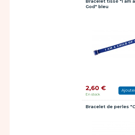
Bracelet tissé "I am a
God" bleu
2,60 €
Ajoute
En stock
Bracelet de perles "C