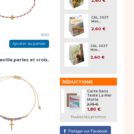
2,60 €
CAL. 2027
Mini...
2,60 €
6150
Ajouter au panier
CAL. 2027
Mini...
2,60 €
extile,perles et croix,
RÉDUCTIONS
Carte Sans
Texte La Mer
Morte
2,75 €
1,80 €
Toutes les promos
Partager sur Facebook