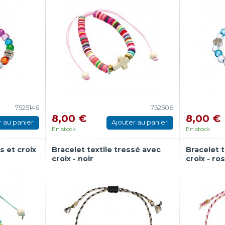
7525146
752506
8,00 €
8,00 €
r au panier
Ajouter au panier
En stock
En stock
s et croix
Bracelet textile tressé avec
Bracelet t
croix - noir
croix - ro