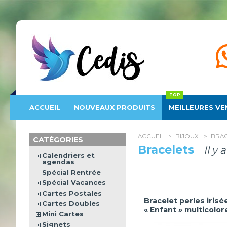
Éditions
Cedis
ACCUEIL
NOUVEAU
X PRODUITS
MEILLEURES VE
ACCUEIL
>
BIJOUX
>
BRAC
CATÉGORIES
Bracelets
Il y 
Calendriers et
agendas
Spécial Rentrée
Spécial Vacances
Cartes Postales
Bracelet perles irisé
Cartes Doubles
« Enfant » multicolor
Mini Cartes
Signets