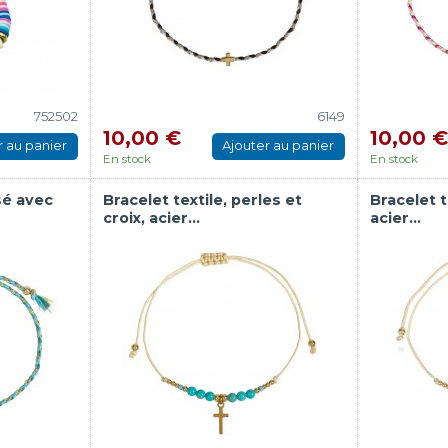
752502
6149
10,00 €
10,00 €
r au panier
Ajouter au panier
En stock
En stock
sé avec
Bracelet textile, perles et
Bracelet t
croix, acier...
acier...