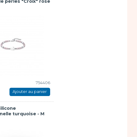
e perles "Croix" rose
754406
Ajouter au panier
ilicone
nelle turquoise - M