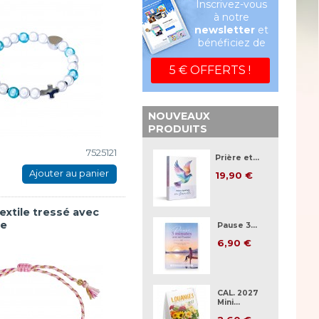
Inscrivez-vous
à notre
newsletter
et
bénéficiez de
5 € OFFERTS !
NOUVEAUX
PRODUITS
7525121
Prière et...
Ajouter au panier
19,90 €
extile tressé avec
se
Pause 3...
6,90 €
CAL. 2027
Mini...