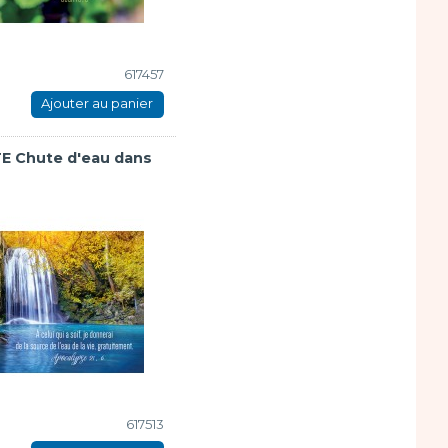
617457
Ajouter au panier
E Chute d'eau dans
617513