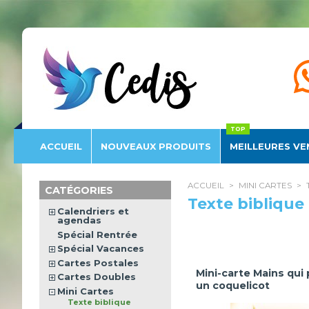
Éditions
Cedis
ACCUEIL
NOUVEAU
X PRODUITS
MEILLEURES VE
ACCUEIL
>
MINI CARTES
>
CATÉGORIES
Texte biblique
Calendriers et
agendas
Spécial Rentrée
Spécial Vacances
Cartes Postales
Mini-carte Mains qui
Cartes Doubles
un coquelicot
Mini Cartes
Texte biblique