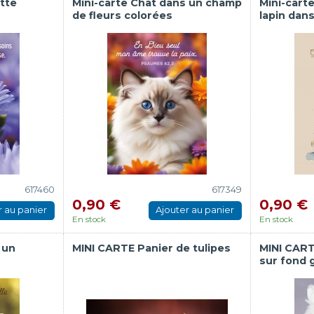
ette
Mini-carte Chat dans un champ
Mini-carte
de fleurs colorées
lapin dans
617460
617349
0,90 €
0,90 €
r au panier
Ajouter au panier
En stock
En stock
 un
MINI CARTE Panier de tulipes
MINI CART
sur fond g