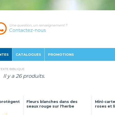
Une question, un renseignement ?
Contactez-nous
NTES
CATALOGUES
PROMO
TION
S
TEXTE BIBLIQUE
Il y a 26 produits.
 protègent
Fleurs blanches dans des
Mini-carte
seaux rouge sur l'herbe
roses et l