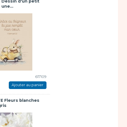
 Dessin d'un petit
 une...
617109
Ajouter au panier
E Fleurs blanches
ris