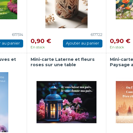
617514
617722
0,90 €
0,90 €
r au panier
Ajouter au panier
En stock
En stock
uves et
Mini-carte Laterne et fleurs
Mini-cart
roses sur une table
Paysage a