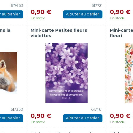
617463
617721
0,90 €
0,90 €
r au panier
Ajouter au panier
En stock
En stock
ns la
Mini-carte Petites fleurs
Mini-cart
violettes
fleuri
617350
617461
0,90 €
0,90 €
r au panier
Ajouter au panier
En stock
En stock