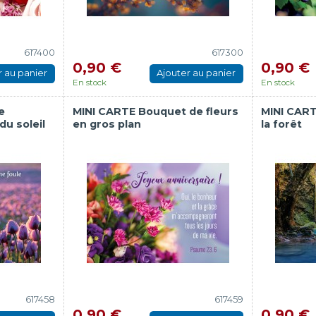
617400
617300
0,90 €
0,90 €
r au panier
Ajouter au panier
En stock
En stock
e
MINI CARTE Bouquet de fleurs
MINI CART
du soleil
en gros plan
la forêt
617458
617459
0,90 €
0,90 €