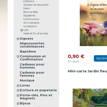
Citations
Soutien et réconfort
Merci
Bonne fête
Baptême
Communion
Anniversaire
Invitations
Lots
Noël et fin d'année
Signets
Mignonnettes
condoléances
Baptême
0,90 €
Communion et
Ajoute
Confirmation
En stock
Cadeaux pour
hommes
Mini-carte Jardin fleu
Cadeaux pour
femmes
Musique
Livres
Ecriture et papeterie
Porte-clés, Pins et
Magnets
Bijoux