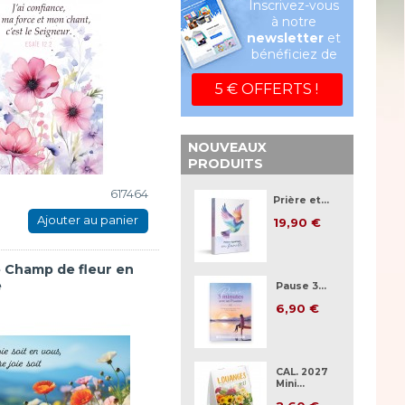
Inscrivez-vous
à notre
newsletter
et
bénéficiez de
5 € OFFERTS !
NOUVEAUX
PRODUITS
617464
Prière et...
Ajouter au panier
19,90 €
e Champ de fleur en
e
Pause 3...
6,90 €
CAL. 2027
Mini...