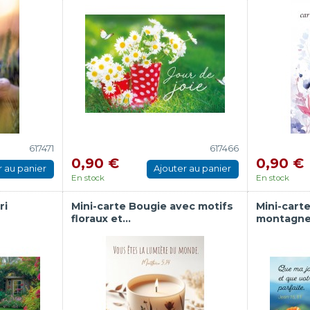
617471
617466
0,90 €
0,90 €
r au panier
Ajouter au panier
En stock
En stock
ri
Mini-carte Bougie avec motifs
Mini-cart
floraux et...
montagn