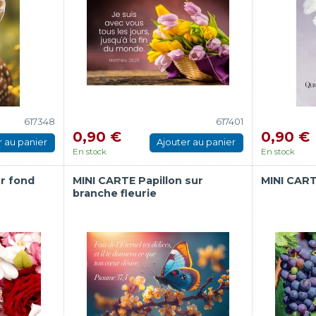
617348
617401
0,90 €
0,90 €
r au panier
Ajouter au panier
En stock
En stock
r fond
MINI CARTE Papillon sur
MINI CART
branche fleurie