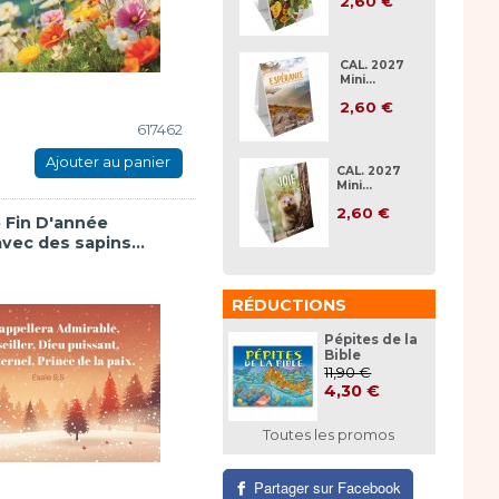
2,60 €
CAL. 2027
Mini...
2,60 €
617462
Ajouter au panier
CAL. 2027
Mini...
2,60 €
e Fin D'année
vec des sapins...
RÉDUCTIONS
Pépites de la
Bible
11,90 €
4,30 €
Toutes les promos
Partager sur Facebook