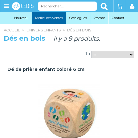
Éditions
Cedis
Nouveau
Meilleures ventes
Catalogues
Promo
s
Contact
ACCUEIL
>
UNIVERS ENFANTS
>
DÉS EN BOIS
Dés en bois
Il y a 9 produits.
Tri
Dé de prière enfant coloré 6 cm