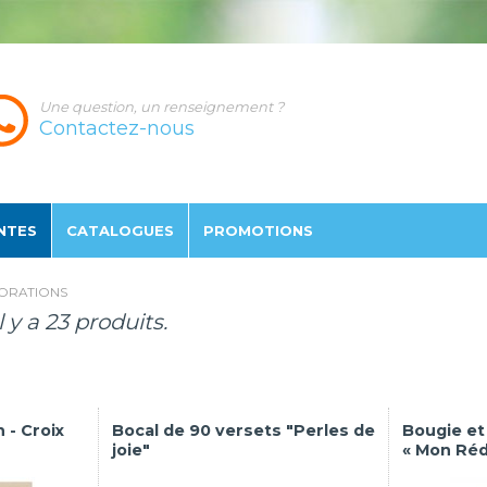
Une question, un renseignement ?
Contactez-nous
NTES
CATALOGUES
PROMO
TION
S
ORATIONS
Il y a 23 produits.
 - Croix
Bocal de 90 versets "Perles de
Bougie et
joie"
« Mon Réd