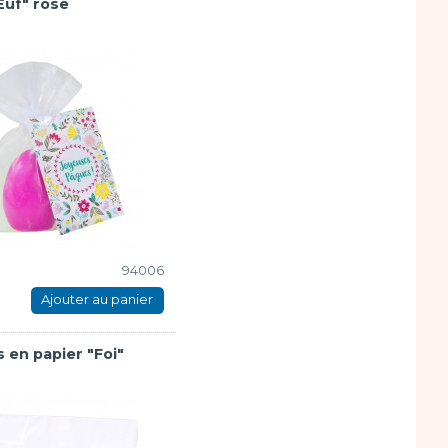
uf" rose
94006
Ajouter au panier
 en papier "Foi"