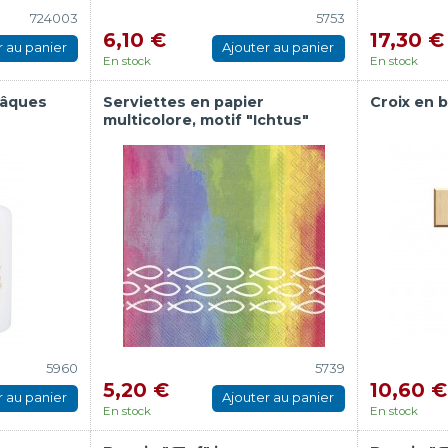
724003
5753
6,10 €
17,30 €
r au panier
Ajouter au panier
En stock
En stock
Pâques
Serviettes en papier
Croix en b
multicolore, motif "Ichtus"
5960
5739
5,20 €
10,60 €
r au panier
Ajouter au panier
En stock
En stock