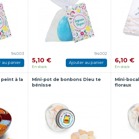
94003
94002
5,10 €
6,10 €
r au panier
Ajouter au panier
En stock
En stock
peint à la
Mini-pot de bonbons Dieu te
Mini-boca
bénisse
floraux