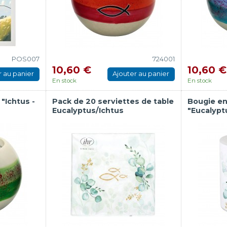
POS007
724001
10,60 €
10,60 €
r au panier
Ajouter au panier
En stock
En stock
"Ichtus -
Pack de 20 serviettes de table
Bougie en
Eucalyptus/Ichtus
"Eucalypt