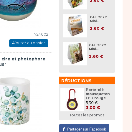
2,60 €
CAL. 2027
Mini...
2,60 €
724002
Ajouter au panier
CAL. 2027
Mini...
2,60 €
 cire et photophore
us"
RÉDUCTIONS
Porte-clé
mousqueton
LED rouge
5,30 €
3,00 €
Toutes les promos
Partager sur Facebook