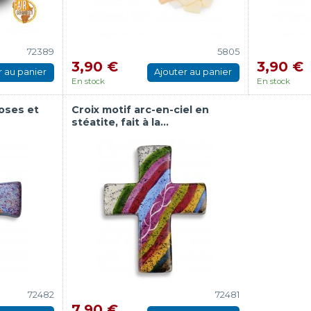
72389
5805
3,90 €
3,90 €
r au panier
Ajouter au panier
En stock
En stock
roses et
Croix motif arc-en-ciel en
stéatite, fait à la...
72482
72481
7,90 €