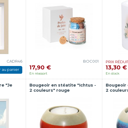
CADR46
BOC001
PRIX RÉDUIT
17,90 €
13,30 €
r au panier
En réassort
En stock
e "Je
Bougeoir en stéatite "Ichtus -
Bougeoir e
2 couleurs" rouge
2 couleur