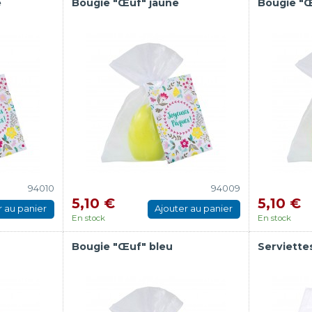
e
Bougie "Œuf" jaune
Bougie "Œ
94010
94009
5,10 €
5,10 €
r au panier
Ajouter au panier
En stock
En stock
Bougie "Œuf" bleu
Serviettes