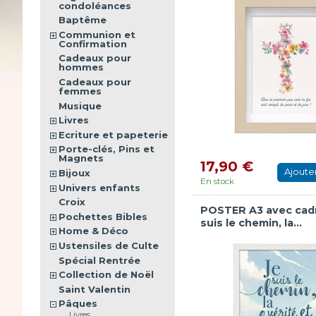
condoléances
Baptême
Communion et
Confirmation
Cadeaux pour
hommes
Cadeaux pour
femmes
Musique
Livres
Ecriture et papeterie
Porte-clés, Pins et
Magnets
17,90 €
Ajoute
Bijoux
En stock
Univers enfants
Croix
POSTER A3 avec cadr
Pochettes Bibles
suis le chemin, la...
Home & Déco
Ustensiles de Culte
Spécial Rentrée
Collection de Noël
Saint Valentin
Pâques
Livres