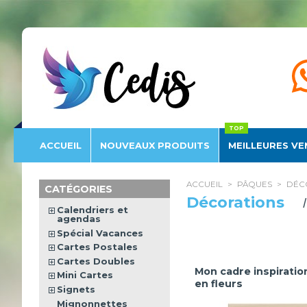
Éditions
Cedis
ACCUEIL
NOUVEAU
X PRODUITS
MEILLEURES VE
ACCUEIL
>
PÂQUES
>
DÉC
CATÉGORIES
Décorations
Calendriers et
agendas
Spécial Vacances
Cartes Postales
Cartes Doubles
Mon cadre inspiration
Mini Cartes
en fleurs
Signets
Mignonnettes