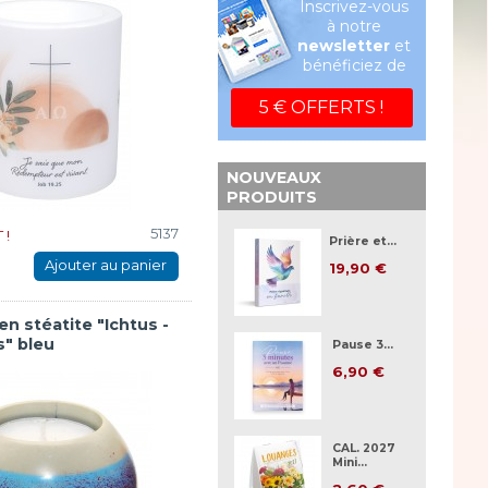
Inscrivez-vous
à notre
newsletter
et
bénéficiez de
5 € OFFERTS !
NOUVEAUX
PRODUITS
5137
 !
Prière et...
Ajouter au panier
19,90 €
n stéatite "Ichtus -
s" bleu
Pause 3...
6,90 €
CAL. 2027
Mini...