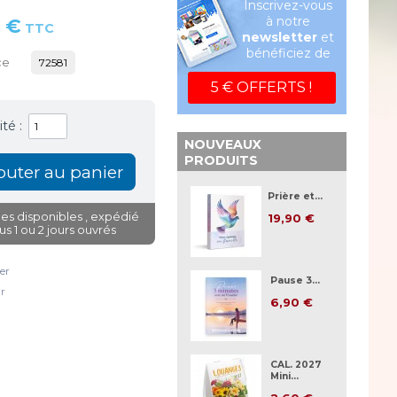
Inscrivez-vous
à notre
 €
TTC
newsletter
et
bénéficiez de
ce
72581
5 € OFFERTS !
té :
NOUVEAUX
PRODUITS
Prière et...
es disponibles
, expédié
19,90 €
us 1 ou 2 jours ouvrés
er
Pause 3...
r
6,90 €
CAL. 2027
Mini...