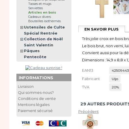
Tasses et mugs
Serviettes
Articles en bois
Cadeaux divers
Bouteilles isothermes
Ustensiles de Culte
EN SAVOIR PLUS
Spécial Rentrée
Très jolie croix en bois b
Collection de Noël
Saint Valentin
Le bois brut, non verni, l
Pâques
Convient aussi pour la d
Pentecôte
Dimensions :
14,9 x 8,8 x 1
EAN13
42509443
INFORMATIONS
Fabricant
Uljo
Livraison
TVA
20%
Qui sommes-nous?
Conditions de vente
29 AUTRES PRODUITS
Mentions légales
Paiement sécurisé
Précédent