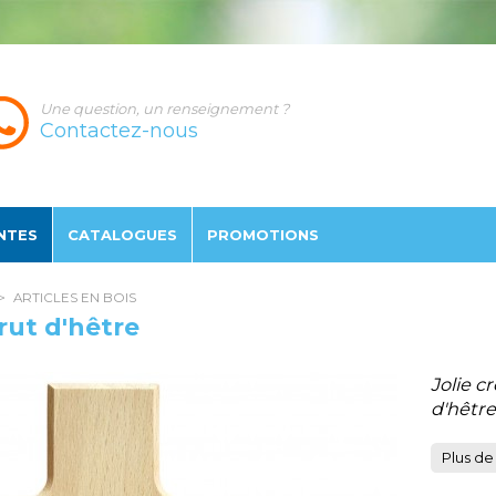
Une question, un renseignement ?
Contactez-nous
NTES
CATALOGUES
PROMO
TION
S
>
ARTICLES EN BOIS
rut d'hêtre
Jolie c
d'hêtre
Plus de