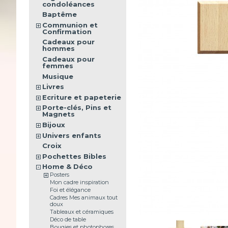
condoléances
Baptême
Communion et
Confirmation
Cadeaux pour
hommes
Cadeaux pour
femmes
Musique
Livres
Ecriture et papeterie
Porte-clés, Pins et
Magnets
Bijoux
Univers enfants
Croix
Pochettes Bibles
Home & Déco
Posters
Mon cadre inspiration
Foi et élégance
Cadres Mes animaux tout
doux
Tableaux et céramiques
Déco de table
Bougies et photophores