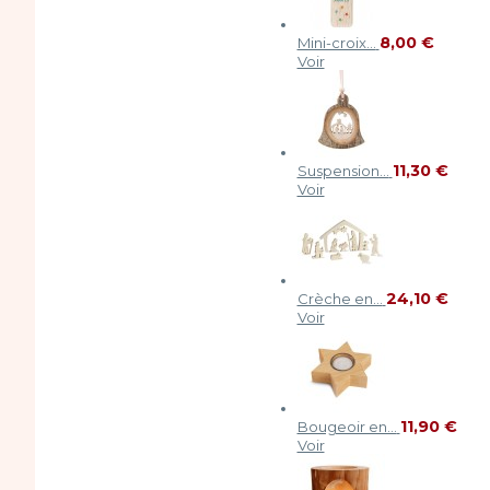
8,00 €
Mini-croix...
Voir
11,30 €
Suspension...
Voir
24,10 €
Crèche en...
Voir
11,90 €
Bougeoir en...
Voir