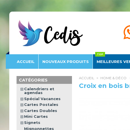
Éditions
Cedis
ACCUEIL
NOUVEAU
X PRODUITS
MEILLEURES VE
ACCUEIL
>
HOME & DÉCO
CATÉGORIES
Croix en bois b
Calendriers et
agendas
Spécial Vacances
Cartes Postales
Cartes Doubles
Mini Cartes
Signets
Mignonnettes