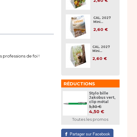
2,60 €
CAL. 2027
Mini...
2,60 €
CAL. 2027
Mini...
professions de foi !
2,60 €
RÉDUCTIONS
Stylo bille
Jakobus vert,
clip métal
5,30 €
4,50 €
Toutes les promos
Partager sur Facebook