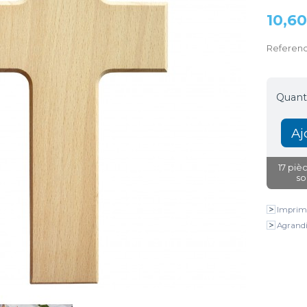
10,60
Referen
Quanti
17
pièc
so
Imprim
Agrandi