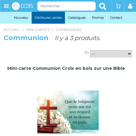
Éditions
Cedis
Nouveau
Meilleures ventes
Catalogues
Promo
s
Contact
ACCUEIL
>
MINI CARTES
>
COMMUNION
Communion
Il y a 3 produits.
Tri
Mini-carte Communion Croix en bois sur une Bible