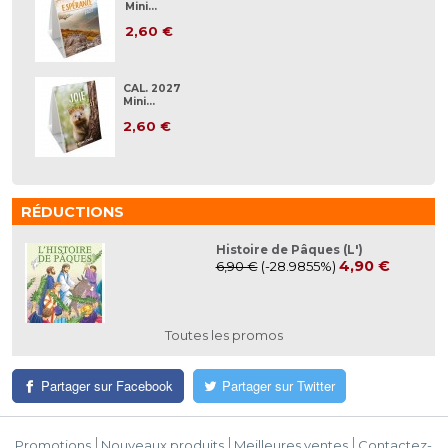
Mini...
2,60 €
CAL. 2027
Mini...
2,60 €
RÉDUCTIONS
Histoire de Pâques (L')
4,90 €
6,90 €
(-28.9855%)
Toutes les promos
Partager sur Facebook
Partager sur Twitter
Promotions
Nouveaux produits
Meilleures ventes
Contactez-