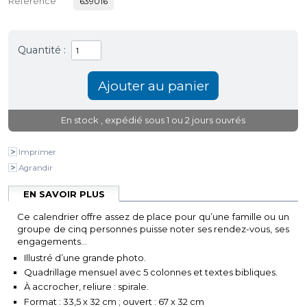
Reference
639016
Quantité :
En stock
, expédié sous 1 ou 2 jours ouvrés
Imprimer
Agrandir
EN SAVOIR PLUS
Ce calendrier offre assez de place pour qu’une famille ou un
groupe de cinq personnes puisse noter ses rendez-vous, ses
engagements...
Illustré d’une grande photo.
Quadrillage mensuel avec 5 colonnes et textes bibliques.
À accrocher, reliure : spirale.
Format : 33,5 x
32 cm ; ouvert : 67
x 32 cm