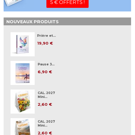
5 € OFFERTS !
NOUVEAUX PRODUITS
Prière et...
19,90 €
Pause 3...
6,90 €
CAL. 2027
Mini...
2,60 €
CAL. 2027
Mini...
2,60 €