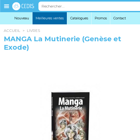
Éditions
Cedis
Nouveau
Meilleures ventes
Catalogues
Promo
s
Contact
ACCUEIL
>
LIVRES
MANGA La Mutinerie (Genèse et
Exode)