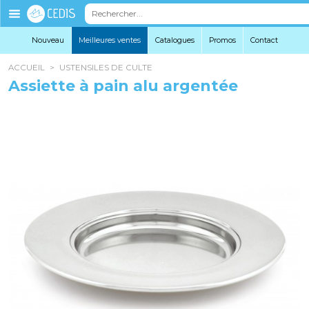
Éditions
Cedis
Nouveau
Meilleures ventes
Catalogues
Promo
s
Contact
ACCUEIL
>
USTENSILES DE CULTE
Assiette à pain alu argentée